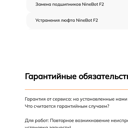
Замена подшипников NineBot F2
Устранения люфта NineBot F2
Замена резины NineBot F2
Апгрейд NineBot F2
Восстановление разъемов питания NineBot
F2
Гарантийные обязательст
Замена аккумулятора NineBot F2
Гарантия от сервиса: на установленные нами
Замена корпуса NineBot F2
Что считается гарантийным случаем?
Ремонт платы управления (восстановление)
NineBot F2
Для работ: Повторное возникновение неиспр
установка запчасти).