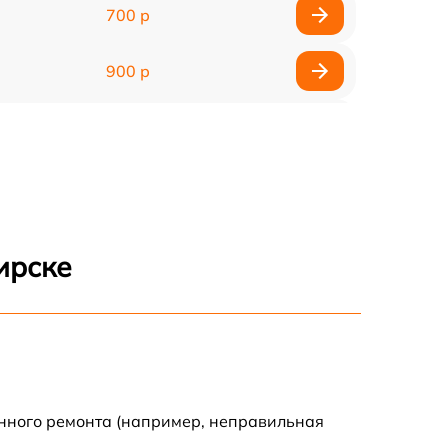
700 р
900 р
900 р
2000 р
400 р
ирске
500 р
900 р
2500 р
енного ремонта (например, неправильная